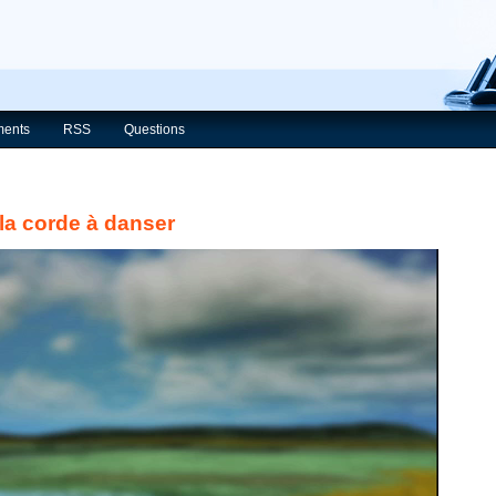
ents
RSS
Questions
 la corde à danser