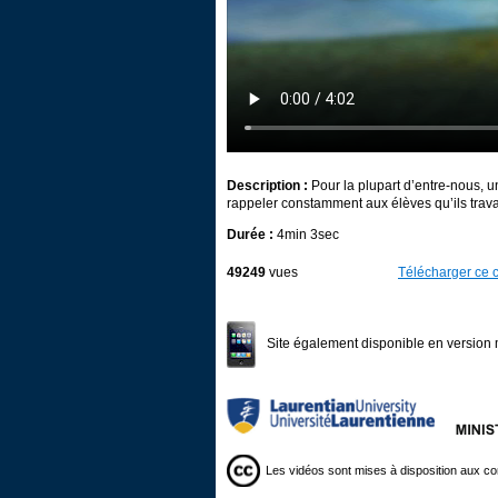
Description :
Pour la plupart d’entre-nous, u
rappeler constamment aux élèves qu’ils travaill
Durée :
4min 3sec
49249
vues
Télécharger ce c
Site également disponible en version 
Les vidéos sont mises à disposition aux co