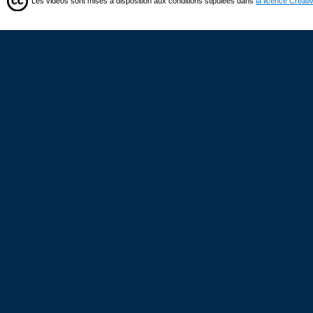
Les vidéos sont mises à disposition aux conditions stipulées dans
la licence Creat