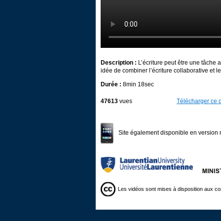
Description :
L’écriture peut être une tâche a
idée de combiner l’écriture collaborative et 
Durée :
8min 18sec
47613
vues
Télécharger ce c
Site également disponible en version 
Les vidéos sont mises à disposition aux co