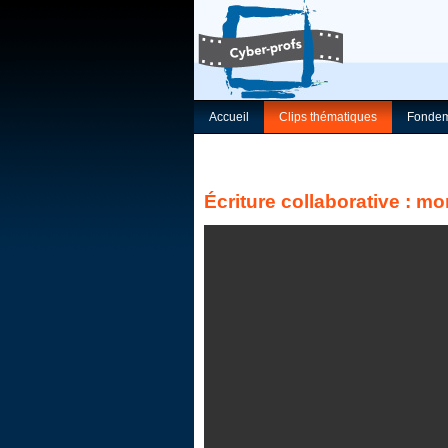
Accueil
Clips thématiques
Fondem
Écriture collaborative : m