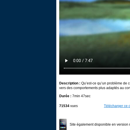
Description :
Qu’est-ce qu’un problème de 
vers des comportements plus adaptés au cont
Durée :
7min 47sec
71534
vues
Télécharger ce c
Site également disponible en version 