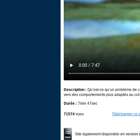
Description :
Qu’est-ce qu’un problème de 
vers des comportements plus adaptés au cont
Durée :
7min 47sec
71574
vues
Télécharger ce c
Site également disponible en version 