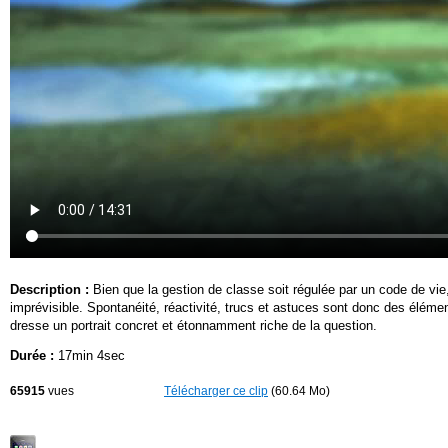
Description :
Bien que la gestion de classe soit régulée par un code de vie
imprévisible. Spontanéité, réactivité, trucs et astuces sont donc des élém
dresse un portrait concret et étonnamment riche de la question.
Durée :
17min 4sec
65915
vues
Télécharger ce clip
(60.64 Mo)