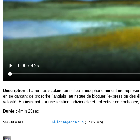
Description :
La rentrée scolaire en milieu francophone minoritaire représen
en se gardant de proscrire l’anglais, au risque de bloquer l’expression des 
volonté. En insistant sur une relation individuelle et collective de confianc
Durée :
4min 25sec
58638
vues
Télécharger ce clip
(17.02 Mo)