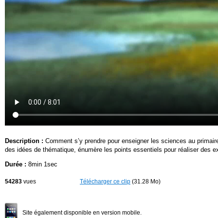
Description :
Comment s’y prendre pour enseigner les sciences au primaire
des idées de thématique, énumère les points essentiels pour réaliser des e
Durée :
8min 1sec
54283
vues
Télécharger ce clip
(31.28 Mo)
Site également disponible en version mobile.