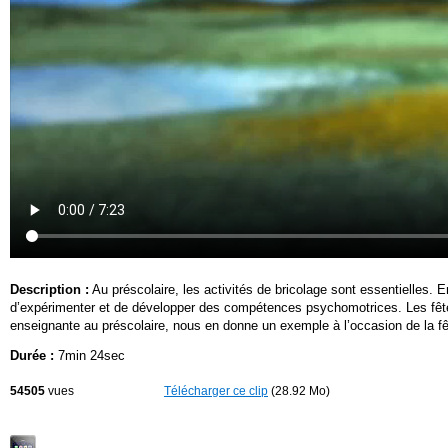
Description :
Au préscolaire, les activités de bricolage sont essentielles. 
d’expérimenter et de développer des compétences psychomotrices. Les fêtes 
enseignante au préscolaire, nous en donne un exemple à l’occasion de la f
Durée :
7min 24sec
54505
vues
Télécharger ce clip
(28.92 Mo)