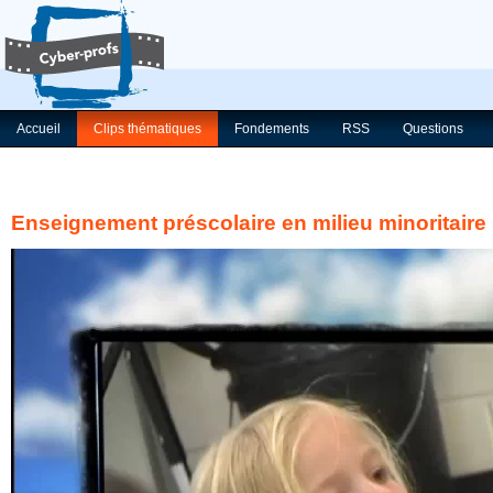
Accueil
Clips thématiques
Fondements
RSS
Questions
Enseignement préscolaire en milieu minoritaire 