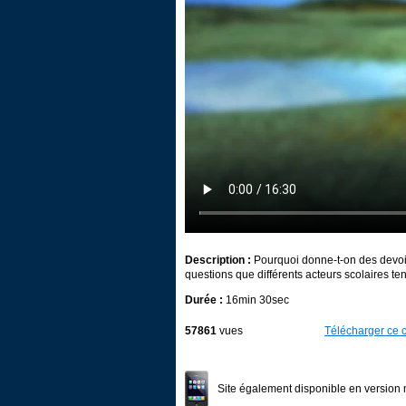
Description :
Pourquoi donne-t-on des devoir
questions que différents acteurs scolaires te
Durée :
16min 30sec
57861
vues
Télécharger ce c
Site également disponible en version 