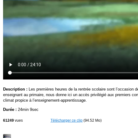
Description :
Les premières heures de la rentrée scolaire sont l’occasion de
enseignant au primaire, nous donne ici un accès privilégié aux premiers con
climat propice à l’enseignement-apprentissage.
Durée :
24min 9sec
61249
vues
Télécharger ce clip
(94.52 Mo)