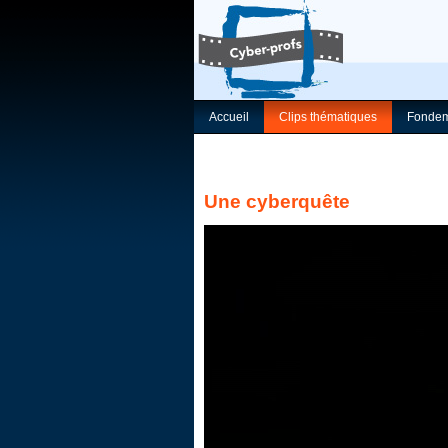
Accueil
Clips thématiques
Fondem
Une cyberquête