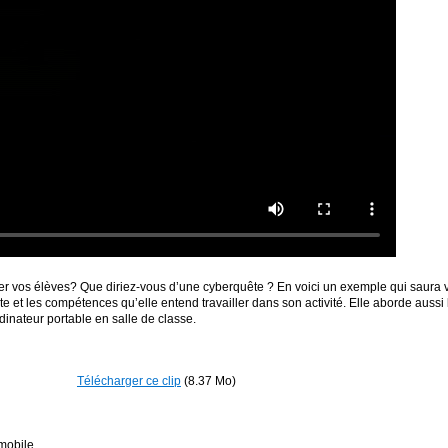
 vos élèves? Que diriez-vous d’une cyberquête ? En voici un exemple qui saura vo
te et les compétences qu’elle entend travailler dans son activité. Elle aborde aussi
ordinateur portable en salle de classe.
Télécharger ce clip
(8.37 Mo)
mobile.