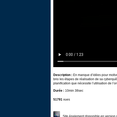
Description :
En manque d’idées pour motiver
brio les étapes de réalisation de sa cyberquê
planification que nécessite l’utilisation de l’
Durée :
10min 38sec
51791
vues
Site également disponible en version 