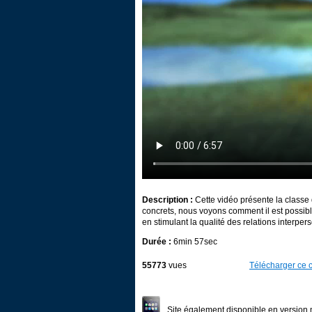
Description :
Cette vidéo présente la classe
concrets, nous voyons comment il est possible
en stimulant la qualité des relations interpe
Durée :
6min 57sec
55773
vues
Télécharger ce c
Site également disponible en version 