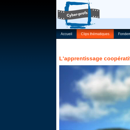
Accueil
Clips thématiques
Fondem
L'apprentissage coopérati