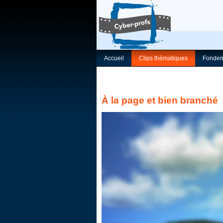
Accueil
Clips thématiques
Fondem
À la page et bien branché