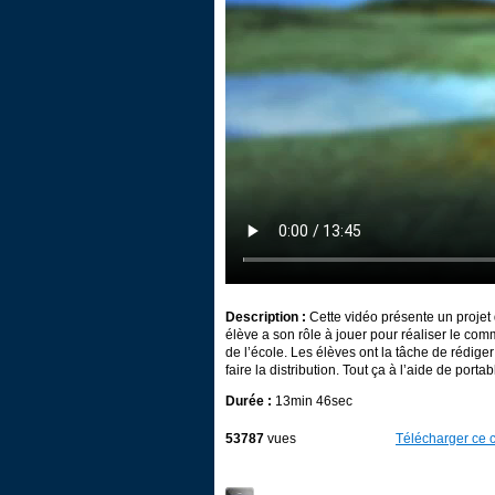
Description :
Cette vidéo présente un projet q
élève a son rôle à jouer pour réaliser le com
de l’école. Les élèves ont la tâche de rédiger
faire la distribution. Tout ça à l’aide de portab
Durée :
13min 46sec
53787
vues
Télécharger ce c