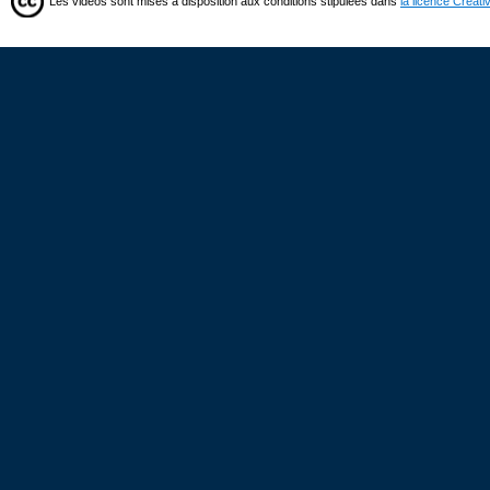
Les vidéos sont mises à disposition aux conditions stipulées dans
la licence Creat