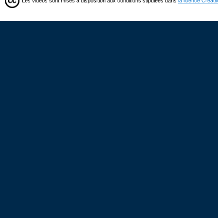
Les vidéos sont mises à disposition aux conditions stipulées dans
la licence Creat